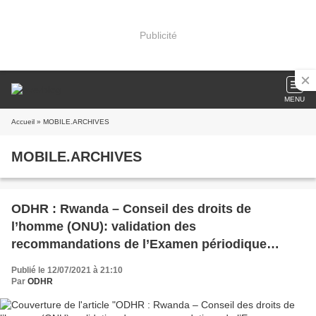
Publicité
MENU
Accueil
» MOBILE.ARCHIVES
MOBILE.ARCHIVES
ODHR : Rwanda – Conseil des droits de
l’homme (ONU): validation des
recommandations de l’Examen périodique
universel – 47ème session tenue à Genève ce 08
Publié le 12/07/2021 à 21:10
juillet 2021
Par
ODHR