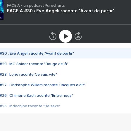
FACE A - un podcast Purecharts
FACE A #30 : Eve Angeli raconte "Avant de partir"
#30 : Eve Angeli raconte "Avant de partir"
#29 : MC Solaar raconte "Bouge de là"
28 : Lorie raconte "Je vais vite"
#27 : Christophe Willem raconte "Jacques a dit"
#26 : Chimène Badi raconte "Entre nous"
#25 : Indochine raconte "3e sexe"
#24 : Zaho raconte "C'est chelou"
#23 : Patrick Bruel raconte "Au café des délices"