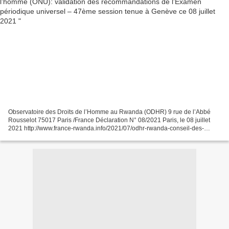
Observatoire des Droits de l’Homme au Rwanda (ODHR) 9 rue de l’Abbé
Rousselot 75017 Paris /France Déclaration N° 08/2021 Paris, le 08 juillet
2021 http://www.france-rwanda.info/2021/07/odhr-rwanda-conseil-des-
droits-de-l-homme-onu-validation-des-recommandations-de-l-examen-
periodique-universel-47eme-session-tenue-a...