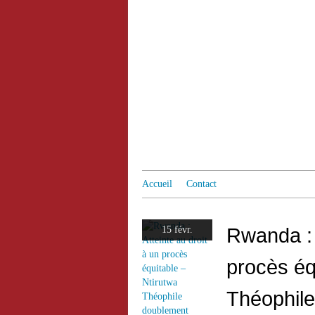
Accueil
Contact
Rwanda : 
15 févr.
procès éq
Théophile