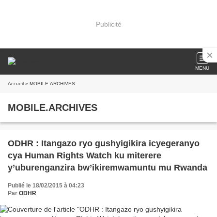
Publicité
MENU
Accueil
» MOBILE.ARCHIVES
MOBILE.ARCHIVES
ODHR : Itangazo ryo gushyigikira icyegeranyo
cya Human Rights Watch ku miterere
y’uburenganzira bw’ikiremwamuntu mu Rwanda
Publié le 18/02/2015 à 04:23
Par
ODHR