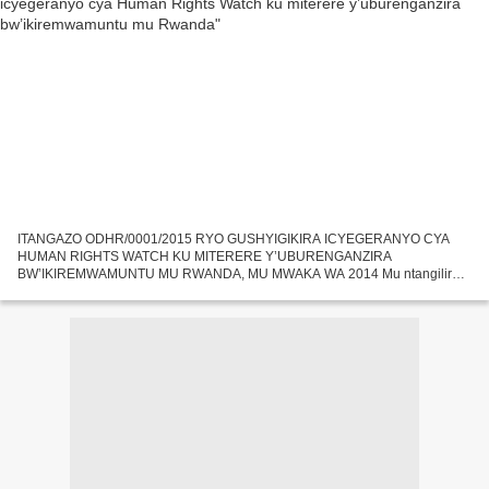
ITANGAZO ODHR/0001/2015 RYO GUSHYIGIKIRA ICYEGERANYO CYA
HUMAN RIGHTS WATCH KU MITERERE Y’UBURENGANZIRA
BW’IKIREMWAMUNTU MU RWANDA, MU MWAKA WA 2014 Mu ntangiliro
z’uyu mwaka wa 2015, nkuko bisanzwe buli mwaka, umuryango Human
Rights Watch, HRW mu magambo...